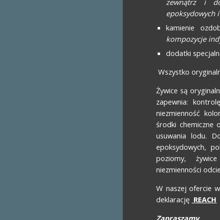
zewnątrz i d
epoksydowych i
kamienie ozdo
kompozycje ind
dodatki specja
Wszystko oryginal
Żywice są orygina
zapewnia: kontrol
niezmienność kol
środki chemiczne 
usuwania lodu. D
epoksydowych, pol
poziomy, żywic
niezmienności odcie
W naszej ofercie w
deklarację
REACH
Zapraszamy