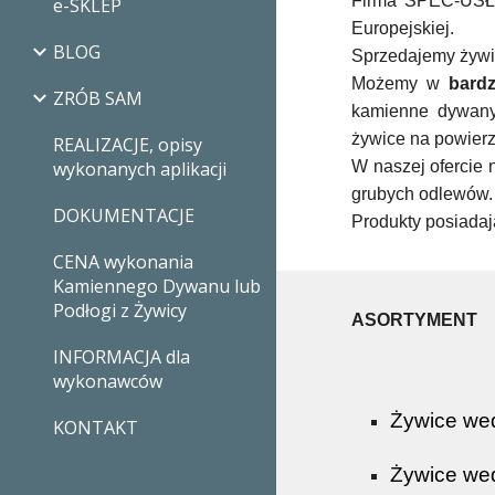
Firma SPEC-USŁUG
e-SKLEP
Europejskiej.
BLOG
Sprzedajemy żywic
Możemy w
bard
ZRÓB SAM
kamienne dywany 
żywice na powierz
REALIZACJE, opisy
wykonanych aplikacji
W naszej ofercie
grubych odlewów.
DOKUMENTACJE
Produkty posiadaj
CENA wykonania
Kamiennego Dywanu lub
Podłogi z Żywicy
ASORTYMENT
INFORMACJA dla
wykonawców
Żywice we
KONTAKT
Żywice wed