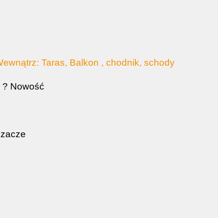
wnątrz: Taras, Balkon , chodnik, schody
u ? Nowość
eszacze