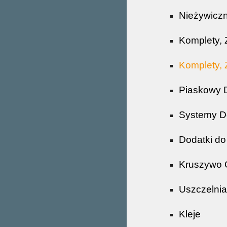
Nieżywiczn
Komplety, 
Komplety, 
Piaskowy 
Systemy Do
Dodatki do 
Kruszywo 
Uszczelni
Kleje