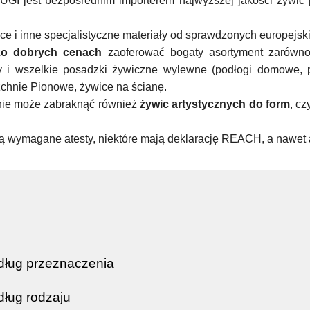
I jest bezpośrednim importerem najwyższej jakości żywic
e i inne specjalistyczne materiały od sprawdzonych europejsk
zo dobrych cenach
zaoferować bogaty asortyment zarówno
i wszelkie posadzki żywiczne wylewne (podłogi domowe, prz
chnie Pionowe, żywice na ścianę.
nie może zabraknąć również
żywic artystyczn
ych
do form
, cz
ą wymagane atesty, niektóre mają deklarację REACH, a nawet 
dług przeznaczenia
ług rodzaju