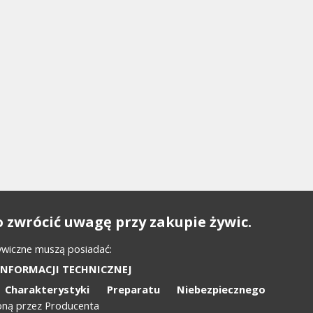
 zwrócić uwagę przy zakupie żywic.
ywiczne muszą posiadać:
INFORMACJI TECHNICZNEJ
Charakterystyki Preparatu Niebezpiecznego
oną przez Producenta