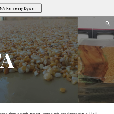
NA Kamienny Dywan
ion
TA