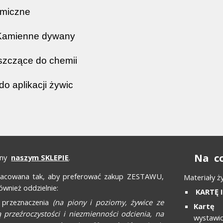
miczne
 Kamienne dywany
szczące do chemii
do aplikacji żywic
Na co
eny
naszym SKLEPIE
.
pracowana tak, aby preferować zakup ZESTAWU,
Materiały ż
wnież oddzielnie:
KARTĘ 
 przeznaczenia
(na piony i poziomy, żywice ze
Kartę 
przeźroczystości i niezmienności odcienia, na
wystawi