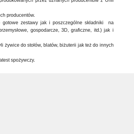
 produkowanych przez uznanych producentów z Unii
ich producentów.
 gotowe zestawy jak i poszczególne składniki na
emysłowe, gospodarcze, 3D, graficzne, itd.) jak i
yli żywice
do stołów, blatów, biżuterii
jak też do
innych
atest spożywczy.