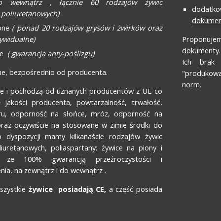
o wewnątrz , łącznie 60 rodzajów żywic
dodatko
 poliuretanowych)
dokume
bne
( ponad 20 rodzajów grysów i żwirków oraz
ywidualne)
Proponuje
dokumenty.
lne
( gwarancja anty-poślizgu)
Ich brak
ne, bezpośrednio od producenta.
"produkowa
norm.
lne i pochodzą od uznanych producentów z UE co
ę jakości producenta, powtarzalność, trwałość,
oru, odporność na słońce, mróz, odporność na
oraz oczywiście na stosowane w zimie środki do
o dyspozycji mamy kilkanaście rodzajów żywic
iuretanowych, poliaspartany: żywice na piony i
e ze 100% gwarancją przeźroczystości i
nia, na zewnątrz i do wewnątrz .
szystkie
żywice posiadają CE,
a część posiada