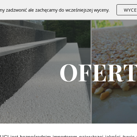
my zadzwonić ale zachęcamy do wcześniejszej wyceny.
WYCE
ip to main content
Skip to navigat
OFER