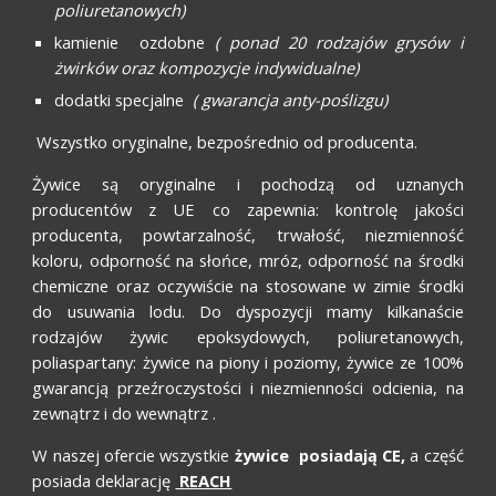
poliuretanowych)
kamienie ozdobne
( ponad 20 rodzajów grysów i
żwirków oraz kompozycje indywidualne)
dodatki specjalne
( gwarancja anty-poślizgu)
Wszystko oryginalne, bezpośrednio od producenta.
Żywice są oryginalne i pochodzą od uznanych
producentów z UE co zapewnia: kontrolę jakości
producenta, powtarzalność, trwałość, niezmienność
koloru, odporność na słońce, mróz, odporność na środki
chemiczne oraz oczywiście na stosowane w zimie środki
do usuwania lodu. Do dyspozycji mamy kilkanaście
rodzajów żywic epoksydowych, poliuretanowych,
poliaspartany: żywice na piony i poziomy, żywice ze 100%
gwarancją przeźroczystości i niezmienności odcienia, na
zewnątrz i do wewnątrz .
W naszej ofercie wszystkie
żywice posiadają CE,
a część
posiada deklarację
REACH